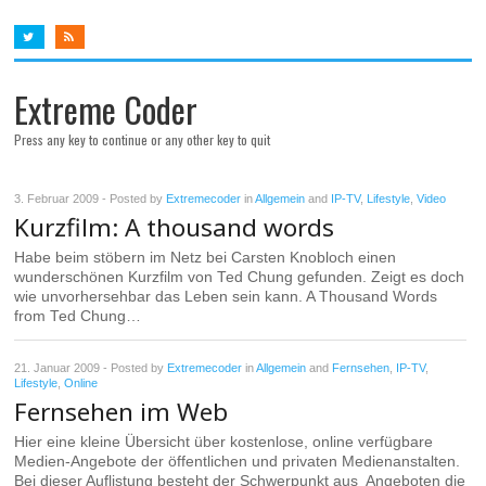
Extreme Coder
Press any key to continue or any other key to quit
3. Februar 2009
- Posted by
Extremecoder
in
Allgemein
and
IP-TV
,
Lifestyle
,
Video
Kurzfilm: A thousand words
Habe beim stöbern im Netz bei Carsten Knobloch einen
wunderschönen Kurzfilm von Ted Chung gefunden. Zeigt es doch
wie unvorhersehbar das Leben sein kann. A Thousand Words
from Ted Chung…
21. Januar 2009
- Posted by
Extremecoder
in
Allgemein
and
Fernsehen
,
IP-TV
,
Lifestyle
,
Online
Fernsehen im Web
Hier eine kleine Übersicht über kostenlose, online verfügbare
Medien-Angebote der öffentlichen und privaten Medienanstalten.
Bei dieser Auflistung besteht der Schwerpunkt aus Angeboten die