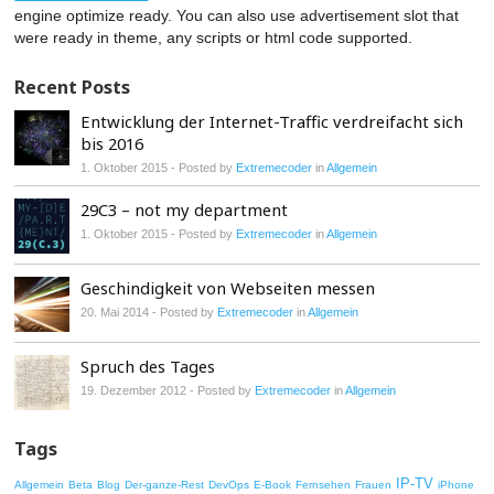
engine optimize ready. You can also use advertisement slot that
were ready in theme, any scripts or html code supported.
Recent Posts
Entwicklung der Internet-Traffic verdreifacht sich
bis 2016
1. Oktober 2015
- Posted by
Extremecoder
in
Allgemein
29C3 – not my department
1. Oktober 2015
- Posted by
Extremecoder
in
Allgemein
Geschindigkeit von Webseiten messen
20. Mai 2014
- Posted by
Extremecoder
in
Allgemein
Spruch des Tages
19. Dezember 2012
- Posted by
Extremecoder
in
Allgemein
Tags
IP-TV
Allgemein
Beta
Blog
Der-ganze-Rest
DevOps
E-Book
Fernsehen
Frauen
iPhone