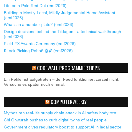
Life on a Pale Red Dot (emf2026)
Building a Mostly-Local, Mildly Judgemental Home Assistant
(emf2026)
What's in a number plate? (emf2026)
Design decisions behind the Tildagon - a technical walkthrough
(emf2026)
Field-FX Awards Ceremony (emf2026)
🔒Lock Picking Robot! 🤖🔓 (emf2026)
CODEWALL PROGRAMMIERTIPPS
Ein Fehler ist aufgetreten – der Feed funktioniert zurzeit nicht.
Versuche es später noch einmal.
COMPUTERWEEKLY
Mythos ran real-life supply chain attack in AI safety body test
Chi Onwurah pushes to curb digital twins of real people
Government gives regulatory boost to support AI in legal sector