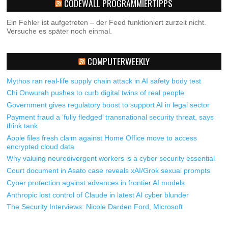
CODEWALL PROGRAMMIERTIPPS
Ein Fehler ist aufgetreten – der Feed funktioniert zurzeit nicht.
Versuche es später noch einmal.
COMPUTERWEEKLY
Mythos ran real-life supply chain attack in AI safety body test
Chi Onwurah pushes to curb digital twins of real people
Government gives regulatory boost to support AI in legal sector
Payment fraud a ‘fully fledged’ transnational security threat, says
think tank
Apple files fresh claim against Home Office move to access
encrypted cloud data
Why valuing neurodivergent workers is a cyber security essential
Court document in Asato case reveals xAI/Grok sexual prompts
Cyber protection against advances in frontier AI models
Anthropic lost control of Claude in latest AI cyber blunder
The Security Interviews: Nicole Darden Ford, Microsoft