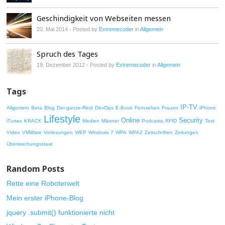
Geschindigkeit von Webseiten messen
20. Mai 2014
- Posted by
Extremecoder
in
Allgemein
Spruch des Tages
19. Dezember 2012
- Posted by
Extremecoder
in
Allgemein
Tags
IP-TV
Allgemein
Beta
Blog
Der-ganze-Rest
DevOps
E-Book
Fernsehen
Frauen
iPhone
Lifestyle
Online
Security
iTunes
KRACK
Medien
Männer
Podcasts
RFID
Test
Video
VMWare
Vorlesungen
WEP
Windows 7
WPA
WPA2
Zeitschriften
Zeitungen
Überwachungsstaat
Random Posts
Rette eine Roboterwelt
Mein erster iPhone-Blog
jquery .submit() funktionierte nicht